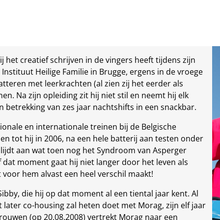
j het creatief schrijven in de vingers heeft tijdens zijn
nstituut Heilige Familie in Brugge, ergens in de vroege
atteren met leerkrachten (al zien zij het eerder als
. Na zijn opleiding zit hij niet stil en neemt hij elk
en betrekking van zes jaar nachtshifts in een snackbar.
tionale en internationale treinen bij de Belgische
n tot hij in 2006, na een hele batterij aan testen onder
ij lijdt aan wat toen nog het Syndroom van Asperger
at moment gaat hij niet langer door het leven als
t voor hem alvast een heel verschil maakt!
bby, die hij op dat moment al een tiental jaar kent. Al
 later co-housing zal heten doet met Morag, zijn elf jaar
trouwen (op 20.08.2008) vertrekt Morag naar een