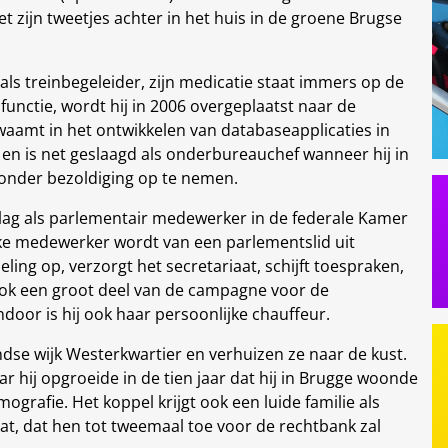
t zijn tweetjes achter in het huis in de groene Brugse
als treinbegeleider, zijn medicatie staat immers op de
functie, wordt hij in 2006 overgeplaatst naar de
waamt in het ontwikkelen van databaseapplicaties in
 en is net geslaagd als onderbureauchef wanneer hij in
 zonder bezoldiging op te nemen.
 slag als parlementair medewerker in de federale Kamer
jke medewerker wordt van een parlementslid uit
eling op, verzorgt het secretariaat, schijft toespraken,
ok een groot deel van de campagne voor de
oor is hij ook haar persoonlijke chauffeur.
ndse wijk Westerkwartier en verhuizen ze naar de kust.
r hij opgroeide in de tien jaar dat hij in Brugge woonde
ografie. Het koppel krijgt ook een luide familie als
at, dat hen tot tweemaal toe voor de rechtbank zal