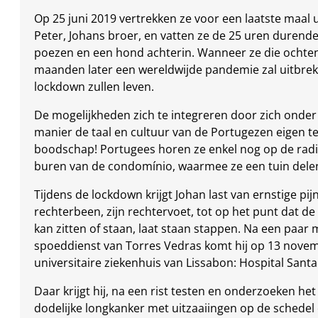
Op 25 juni 2019 vertrekken ze voor een laatste maal 
Peter, Johans broer, en vatten ze de 25 uren durend
poezen en een hond achterin. Wanneer ze die ochten
maanden later een wereldwijde pandemie zal uitbreke
lockdown zullen leven.
De mogelijkheden zich te integreren door zich onde
manier de taal en cultuur van de Portugezen eigen te 
boodschap! Portugees horen ze enkel nog op de radio
buren van de condomínio, waarmee ze een tuin dele
Tijdens de lockdown krijgt Johan last van ernstige pijn
rechterbeen, zijn rechtervoet, tot op het punt dat de 
kan zitten of staan, laat staan stappen. Na een paa
spoeddienst van Torres Vedras komt hij op 13 novem
universitaire ziekenhuis van Lissabon: Hospital Santa
Daar krijgt hij, na een rist testen en onderzoeken het
dodelijke longkanker met uitzaaiingen op de schedel 