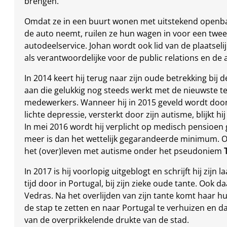
brengen.
Omdat ze in een buurt wonen met uitstekend openbaar
de auto neemt, ruilen ze hun wagen in voor een tw
autodeelservice. Johan wordt ook lid van de plaatseli
als verantwoordelijke voor de public relations en d
In 2014 keert hij terug naar zijn oude betrekking bij 
aan die gelukkig nog steeds werkt met de nieuwste t
medewerkers. Wanneer hij in 2015 geveld wordt doo
lichte depressie, versterkt door zijn autisme, blijkt 
In mei 2016 wordt hij verplicht op medisch pensioen 
meer is dan het wettelijk gegarandeerde minimum. O
het (over)leven met autisme onder het pseudoniem
In 2017 is hij voorlopig uitgeblogt en schrijft hij zijn
tijd door in Portugal, bij zijn zieke oude tante. Ook da
Vedras. Na het overlijden van zijn tante komt haar h
de stap te zetten en naar Portugal te verhuizen en d
van de overprikkelende drukte van de stad.