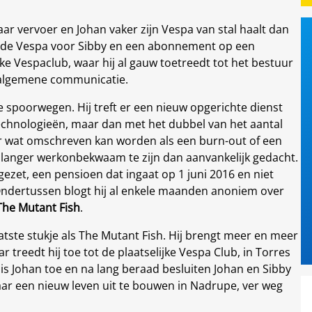
 vervoer en Johan vaker zijn Vespa van stal haalt dan
eede Vespa voor Sibby en een abonnement op een
jke Vespaclub, waar hij al gauw toetreedt tot het bestuur
e algemene communicatie.
de spoorwegen. Hij treft er een nieuw opgerichte dienst
echnologieën, maar dan met het dubbel van het aantal
r wat omschreven kan worden als een burn-out of een
hij langer werkonbekwaam te zijn dan aanvankelijk gedacht.
gezet, een pensioen dat ingaat op 1 juni 2016 en niet
ndertussen blogt hij al enkele maanden anoniem over
The Mutant Fish
.
 laatste stukje als The Mutant Fish. Hij brengt meer en meer
ar treedt hij toe tot de plaatselijke Vespa Club, in Torres
uis Johan toe en na lang beraad besluiten Johan en Sibby
aar een nieuw leven uit te bouwen in Nadrupe, ver weg