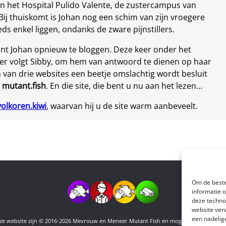
in het Hospital Pulido Valente, de zustercampus van
 Bij thuiskomt is Johan nog een schim van zijn vroegere
eds enkel liggen, ondanks de zware pijnstillers.
nt Johan opnieuw te bloggen. Deze keer onder het
ter volgt Sibby, om hem van antwoord te dienen op haar
van drie websites een beetje omslachtig wordt besluit
r
mutant.fish
. En die site, die bent u nu aan het lezen…
volkoren.kiwi
, waarvan hij u de site warm aanbeveelt.
Om de beste
informatie 
deze techno
website ver
een nadelig
deze website zijn © 2016-2026 Mevrouw en Meneer Mutant Fish en mogen worden ove