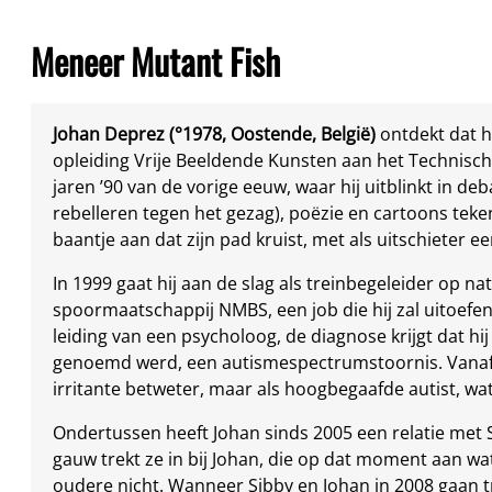
Meneer Mutant Fish
Johan Deprez (°1978, Oostende, België)
ontdekt dat hi
opleiding Vrije Beeldende Kunsten aan het Technisch I
jaren ’90 van de vorige eeuw, waar hij uitblinkt in deb
rebelleren tegen het gezag), poëzie en cartoons tekenen
baantje aan dat zijn pad kruist, met als uitschieter e
In 1999 gaat hij aan de slag als treinbegeleider op na
spoormaatschappij NMBS, een job die hij zal uitoefene
leiding van een psycholoog, de diagnose krijgt dat h
genoemd werd, een autismespectrumstoornis. Vanaf d
irritante betweter, maar als hoogbegaafde autist, wa
Ondertussen heeft Johan sinds 2005 een relatie met Si
gauw trekt ze in bij Johan, die op dat moment aan wat
oudere nicht. Wanneer Sibby en Johan in 2008 gaan 