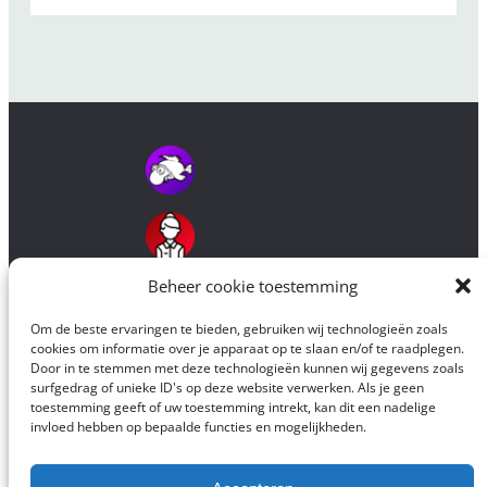
Beheer cookie toestemming
Om de beste ervaringen te bieden, gebruiken wij technologieën zoals
cookies om informatie over je apparaat op te slaan en/of te raadplegen.
Door in te stemmen met deze technologieën kunnen wij gegevens zoals
surfgedrag of unieke ID's op deze website verwerken. Als je geen
toestemming geeft of uw toestemming intrekt, kan dit een nadelige
invloed hebben op bepaalde functies en mogelijkheden.
Alle originele elementen op deze website zijn © 2016-2026 Mevrouw en
Meneer Mutant Fish en mogen worden overgenomen mits
bronvermelding.