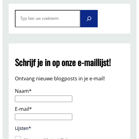
S
e
a
r
c
h
Schrijf je in op onze e-maillijst!
Ontvang nieuwe blogposts in je e-mail!
Naam*
E-mail*
Lijsten*