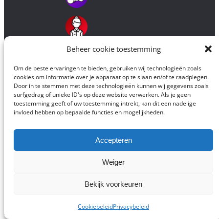
Beheer cookie toestemming
Om de beste ervaringen te bieden, gebruiken wij technologieën zoals
cookies om informatie over je apparaat op te slaan en/of te raadplegen.
Door in te stemmen met deze technologieën kunnen wij gegevens zoals
surfgedrag of unieke ID's op deze website verwerken. Als je geen
toestemming geeft of uw toestemming intrekt, kan dit een nadelige
invloed hebben op bepaalde functies en mogelijkheden.
Alle originele elementen op deze website zijn © 2016-2026 Mevrouw en
Meneer Mutant Fish en mogen worden overgenomen mits
bronvermelding.
Accepteren
Geproduceerd in Nadrupe, Lourinhã zonder conserveermiddelen of
toegevoegde suikers.
Weiger
Buiten het bereik van kinderen bewaren op een koele, droge plaats. Kan
sporen van noten bevatten.
Er werden geen dinosaurussen verwond of gedood tijdens het maken van
Bekijk voorkeuren
deze website, wat men u ook wijsgemaakt heeft in het toerismebureau.
100% produzido em Portugal
Cookiebeleid
Privacybeleid