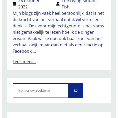
23 oktober
The Dying Mutant
2022
Fish
Mijn blogs zijn vaak heel persoonlijk, dat is net
de kracht van het verhaal dat ik wil vertellen,
denk ik. Ook voor mijn echtgenote is het soms
niet gemakkelijk te lezen hoe ik de dingen
ervaar. Vaak wil ze dan ook haar kant van het
verhaal kwijt, maar dan niet als een reactie op
Facebook.…
Lees meer…
S
e
a
r
c
h