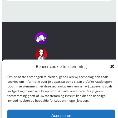
Beheer cookie toestemming
Om de beste ervaringen te bieden, gebruiken wij technologieën zoals
cookies om informatie over je apparaat op te slaan en/of te raadplegen.
Door in te stemmen met deze technologieën kunnen wij gegevens zoals
surfgedrag of unieke ID's op deze website verwerken. Als je geen
toestemming geeft of uw toestemming intrekt, kan dit een nadelige
invloed hebben op bepaalde functies en mogelijkheden.
Alle originele elementen op deze website zijn © 2016-2026 Mevrouw en
Meneer Mutant Fish en mogen worden overgenomen mits
bronvermelding.
Accepteren