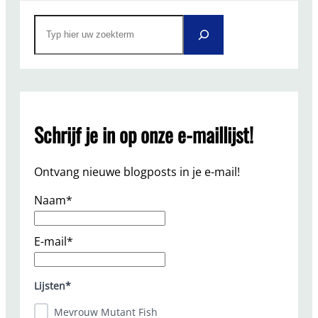
S
e
a
r
c
h
Schrijf je in op onze e-maillijst!
Ontvang nieuwe blogposts in je e-mail!
Naam*
E-mail*
Lijsten*
Mevrouw Mutant Fish