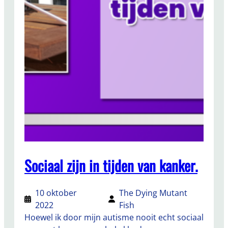
Sociaal zijn in tijden van kanker.
10 oktober
The Dying Mutant
2022
Fish
Hoewel ik door mijn autisme nooit echt sociaal