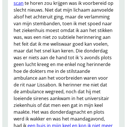
scan
te horen zou krijgen was ik voorbereid op
slecht nieuws. Niet dat mijn lichaam aanvoelde
alsof het achteruit ging, maar de verlamming
van mijn stembanden, toen ik met spoed naar
het ziekenhuis moest omdat ik aan het stikken
was, was een niet zo subtiele herinnering aan
het feit dat ik me weliswaar goed kan voelen,
maar dat het snel kan keren. Die donderdag
was er niets aan de hand tot ik ’s avonds plots
geen lucht kreeg en me enkel nog herinnerde
hoe de dokters me in de stilstaande
ambulance aan het voorbreiden waren voor
de rit naar Lissabon. Ik herinner me niet dat
de ambulance wegreed, noch dat hij met
loeiende sirenes aankwam in het universitair
ziekenhuis of dat men een gat in mijn keel
maakte. Het was donderdagnacht en plots
werd ik wakker en was het maandagavond,
had ik
een buis in mijn keel en kon ik niet meer