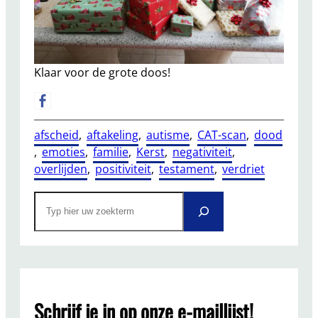
Klaar voor de grote doos!
afscheid
, 
aftakeling
, 
autisme
, 
CAT-scan
, 
dood
, 
emoties
, 
familie
, 
Kerst
, 
negativiteit
, 
overlijden
, 
positiviteit
, 
testament
, 
verdriet
S
e
a
r
c
h
Schrijf je in op onze e-maillijst!