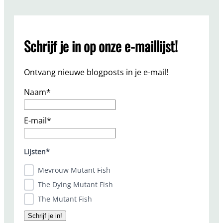
r
c
h
Schrijf je in op onze e-maillijst!
Ontvang nieuwe blogposts in je e-mail!
Naam*
E-mail*
Lijsten*
Mevrouw Mutant Fish
The Dying Mutant Fish
The Mutant Fish