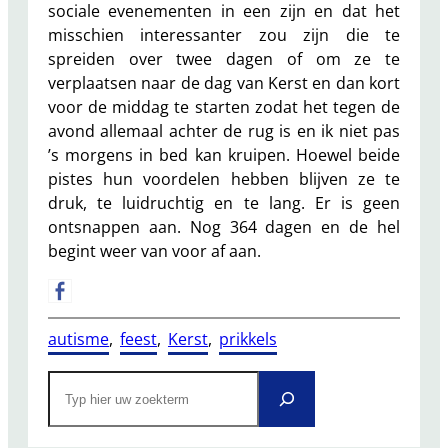
sociale evenementen in een zijn en dat het
misschien interessanter zou zijn die te
spreiden over twee dagen of om ze te
verplaatsen naar de dag van Kerst en dan kort
voor de middag te starten zodat het tegen de
avond allemaal achter de rug is en ik niet pas
’s morgens in bed kan kruipen. Hoewel beide
pistes hun voordelen hebben blijven ze te
druk, te luidruchtig en te lang. Er is geen
ontsnappen aan. Nog 364 dagen en de hel
begint weer van voor af aan.
autisme
, 
feest
, 
Kerst
, 
prikkels
S
e
a