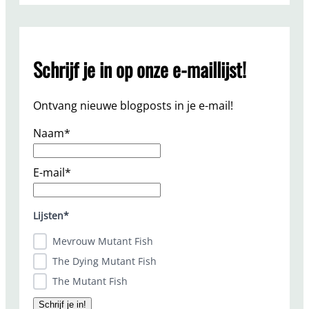
r
c
h
Schrijf je in op onze e-maillijst!
Ontvang nieuwe blogposts in je e-mail!
Naam*
E-mail*
Lijsten*
Mevrouw Mutant Fish
The Dying Mutant Fish
The Mutant Fish