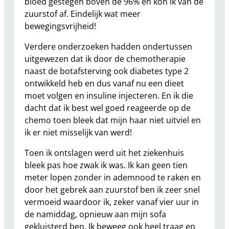
bloed gestegen boven de 96% en kon ik van de
zuurstof af. Eindelijk wat meer
bewegingsvrijheid!
Verdere onderzoeken hadden ondertussen
uitgewezen dat ik door de chemotherapie
naast de botafsterving ook diabetes type 2
ontwikkeld heb en dus vanaf nu een dieet
moet volgen en insuline injecteren. En ik die
dacht dat ik best wel goed reageerde op de
chemo toen bleek dat mijn haar niet uitviel en
ik er niet misselijk van werd!
Toen ik ontslagen werd uit het ziekenhuis
bleek pas hoe zwak ik was. Ik kan geen tien
meter lopen zonder in ademnood te raken en
door het gebrek aan zuurstof ben ik zeer snel
vermoeid waardoor ik, zeker vanaf vier uur in
de namiddag, opnieuw aan mijn sofa
gekluisterd ben. Ik beweeg ook heel traag en