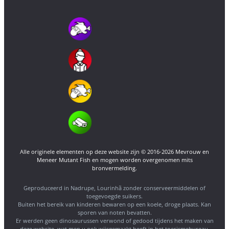
Alle originele elementen op deze website zijn © 2016-2026 Mevrouw en
Meneer Mutant Fish en mogen worden overgenomen mits
bronvermelding.
Geproduceerd in Nadrupe, Lourinhã zonder conserveermiddelen of
toegevoegde suikers.
Buiten het bereik van kinderen bewaren op een koele, droge plaats. Kan
sporen van noten bevatten.
Er werden geen dinosaurussen verwond of gedood tijdens het maken van
deze website, wat men u ook wijsgemaakt heeft in het toerismebureau.